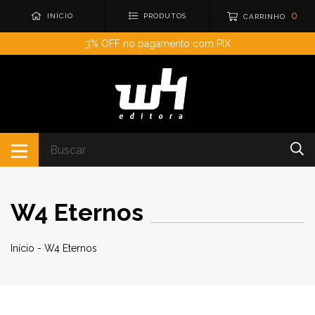
0
INÍCIO
PRODUTOS
CARRINHO
3% OFF no pagamento com PIX
W4 Eternos
Início
-
W4 Eternos