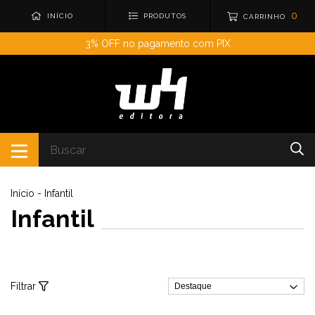
0
INÍCIO
PRODUTOS
CARRINHO
3% OFF no pagamento com PIX
Início
-
Infantil
Infantil
Filtrar