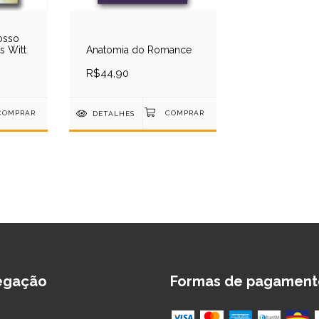
osso
s Witt
Anatomia do Romance
R$44,90
DETALHES
egação
Formas de pagament