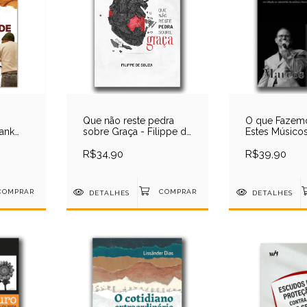
Que não reste pedra
O que Fazem
rank
sobre Graça - Filippe de
Estes Músicos
Souza
Marcos Witt
R$34,90
R$39,90
DETALHES
DETALHES