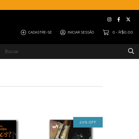
0
R$0,00
CADASTRE-SE
INICIAR SESSÃO
-
W4 Eternos
Blog
20
%
OFF