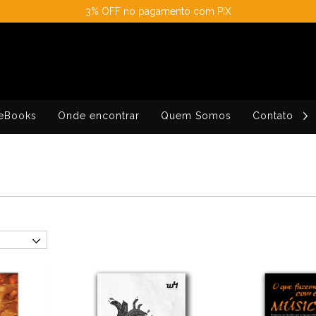
3% OFF no pagamento com PIX
eBooks
Onde encontrar
Quem Somos
Contato