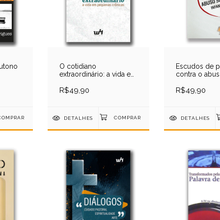
outono
O cotidiano
Escudos de p
extraordinário: a vida em
contra o abus
pequenas crônicas
infantil
R$49,90
R$49,90
DETALHES
DETALHES