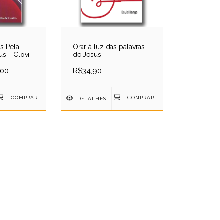
s Pela
Orar à luz das palavras
us - Clovis
de Jesus
ro
,00
R$34,90
DETALHES