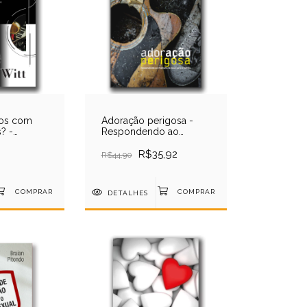
os com
Adoração perigosa -
? -
Respondendo ao
chamado de Deus para
a justiça - Mark
R$35,92
R$44,90
Labberton
DETALHES