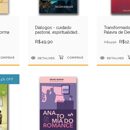
Diálogos - cuidado
Transformado
forma
pastoral, espiritualidade
Palavra de De
e arte
Pinto de Cast
R$49,90
R$12
R$14,90
DETALHES
DETALHES
14
%
OFF