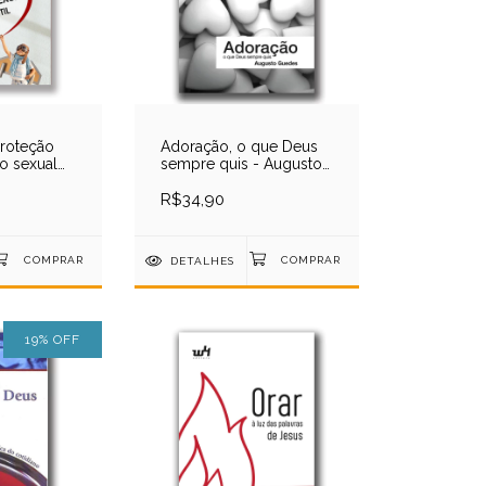
roteção
Adoração, o que Deus
o sexual
sempre quis - Augusto
Guedes
R$34,90
DETALHES
19
%
OFF