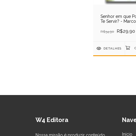
Senhor em que P
Te Servir? - Marco
R$29,90
R$34,90
DETALHES
W4 Editora
Nav
Início
Nossa missão é produzir conteúdo