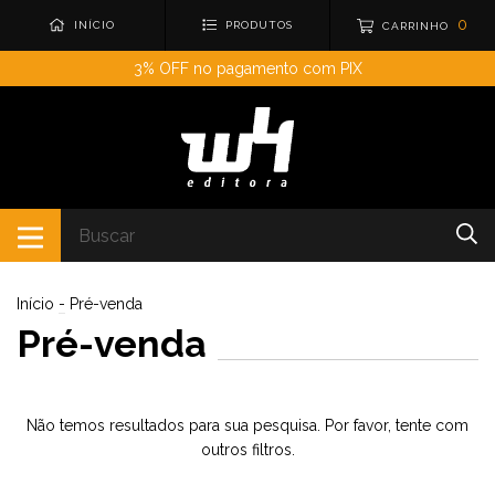
0
INÍCIO
PRODUTOS
CARRINHO
3% OFF no pagamento com PIX
Início
-
Pré-venda
Pré-venda
Não temos resultados para sua pesquisa. Por favor, tente com
outros filtros.