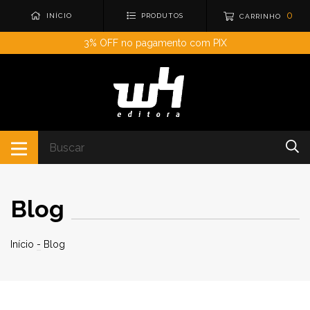
0
INÍCIO
PRODUTOS
CARRINHO
3% OFF no pagamento com PIX
Blog
Início
-
Blog