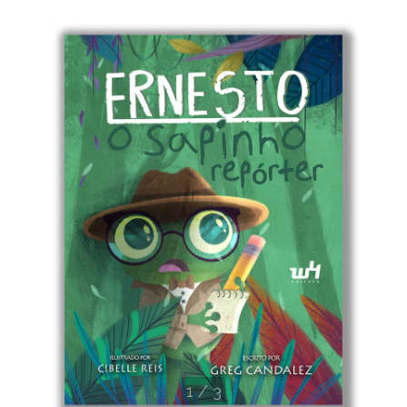
1
/
3