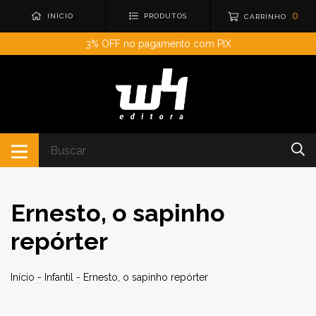
0
INÍCIO
PRODUTOS
CARRINHO
3% OFF no pagamento com PIX
Ernesto, o sapinho
repórter
Início
-
Infantil
-
Ernesto, o sapinho repórter