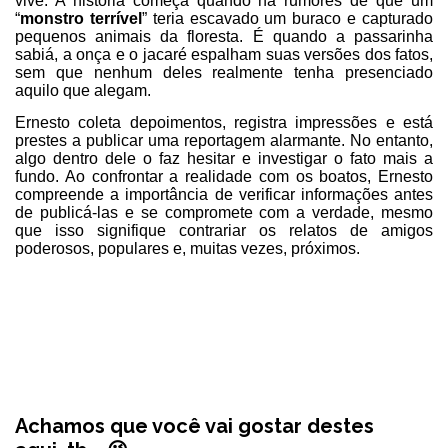
vive. A história começa quando há rumores de que um
“
monstro terrível
” teria escavado um buraco e capturado
pequenos animais da floresta. É quando a passarinha
sabiá, a onça e o jacaré espalham suas versões dos fatos,
sem que nenhum deles realmente tenha presenciado
aquilo que alegam.
Ernesto coleta depoimentos, registra impressões e está
prestes a publicar uma reportagem alarmante. No entanto,
algo dentro dele o faz hesitar e investigar o fato mais a
fundo. Ao confrontar a realidade com os boatos, Ernesto
compreende a importância de verificar informações antes
de publicá-las e se compromete com a verdade, mesmo
que isso signifique contrariar os relatos de amigos
poderosos, populares e, muitas vezes, próximos.
Achamos que você vai gostar destes