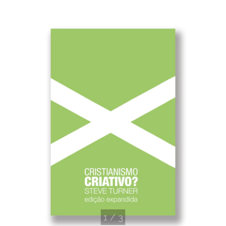
1
/
3