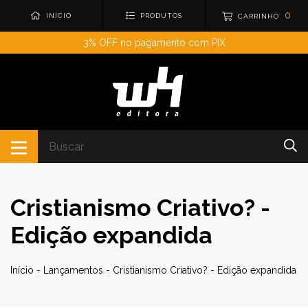
0
INÍCIO
PRODUTOS
CARRINHO
3% OFF no pagamento com PIX
Cristianismo Criativo? -
Edição expandida
Início
-
Lançamentos
-
Cristianismo Criativo? - Edição expandida