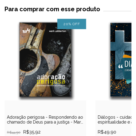
Para comprar com esse produto
20
%
OFF
Adoração perigosa - Respondendo ao
Diálogos - cuidado 
chamado de Deus para a justiça - Mark
espiritualidade e ar
Labberton
R$35,92
R$49,90
R$44,90