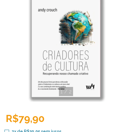
1
/
2
R$79,90
2
x de
R$39,95
sem juros