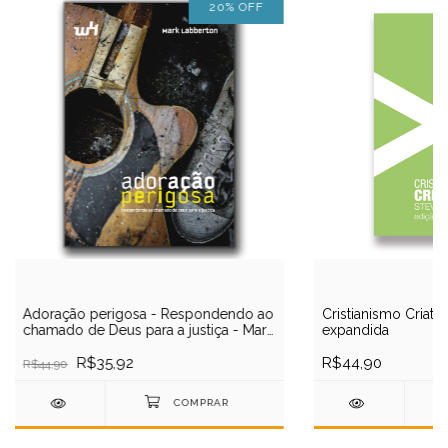
20
%
OFF
Adoração perigosa - Respondendo ao
Cristianismo Criati
chamado de Deus para a justiça - Mark
expandida
Labberton
R$35,92
R$44,90
R$44,90